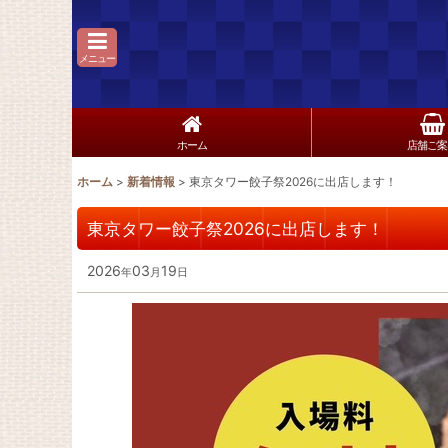
メニュー
ホーム
店舗ご案
ホーム
>
新着情報
>
東京タワー餃子祭2026に出店します！
東京タワー餃子祭2026に出店します！
2026
03
19
年
月
日