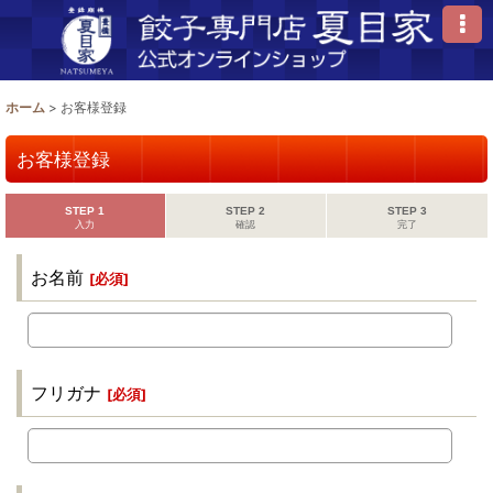
ホーム
>
お客様登録
お客様登録
STEP 1
STEP 2
STEP 3
入力
確認
完了
お名前
[
必須
]
フリガナ
[
必須
]